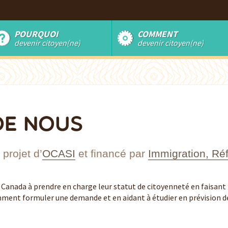
POURQUOI
COMMENT
devenir citoyen(ne)
devenir citoyen(ne)
DE NOUS
projet d’
OCASI
et financé par
Immigration, Ré
 Canada à prendre en charge leur statut de citoyenneté en faisant 
ment formuler une demande et en aidant à étudier en prévision de