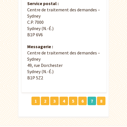
Service postal :
Centre de traitement des demandes –
Sydney
C.P. 7000
Sydney (N.-É.)
B1P 6V6
Messagerie :
Centre de traitement des demandes –
Sydney
49, rue Dorchester
Sydney (N.-É.)
B1P 5Z2
1
2
3
4
5
6
7
8