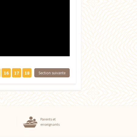
16
17
18
Section suivante
Parents et
enseignants