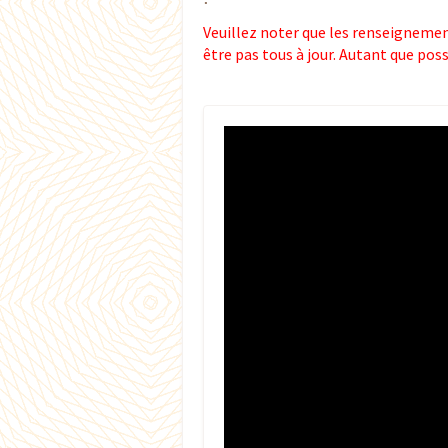
Veuillez noter que les renseignement
être pas tous à jour. Autant que pos