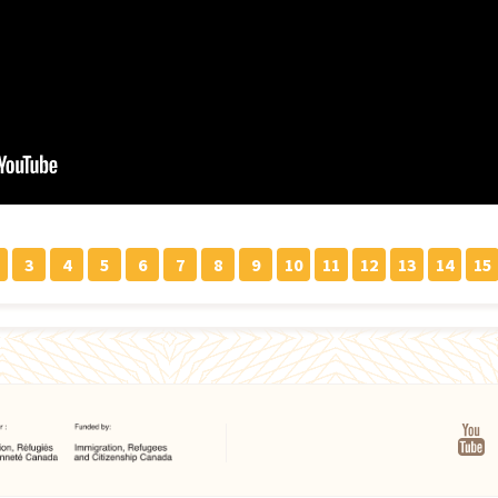
3
4
5
6
7
8
9
10
11
12
13
14
15