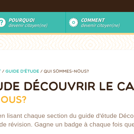
POURQUOI
COMMENT
devenir citoyen(ne)
devenir citoyen(ne)
T
/
GUIDE D'ÉTUDE
/
QUI SOMMES-NOUS?
TUDE DÉCOUVRIR LE C
NOUS?
n lisant chaque section du guide d'étude Déco
de révision. Gagne un badge à chaque fois que