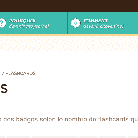
POURQUOI
COMMENT
devenir citoyen(ne)
devenir citoyen(ne)
T
/
FLASHCARDS
S
e des badges selon le nombre de flashcards que