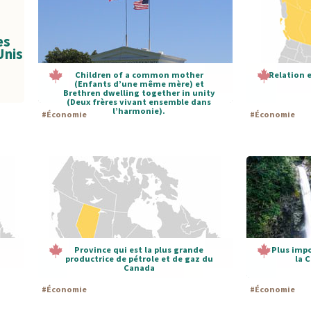
es
Unis
Children of a common mother
Relation e
(Enfants d’une même mère) et
Brethren dwelling together in unity
(Deux frères vivant ensemble dans
l’harmonie).
#
Économie
#
Économie
Province qui est la plus grande
Plus impo
productrice de pétrole et de gaz du
la 
Canada
#
Économie
#
Économie