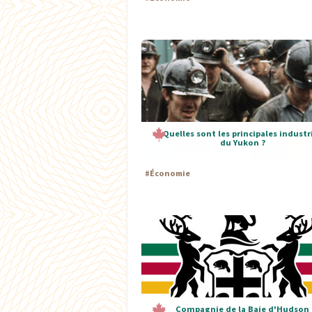
Quelles sont les principales industr
du Yukon ?
#
Économie
Compagnie de la Baie d'Hudson