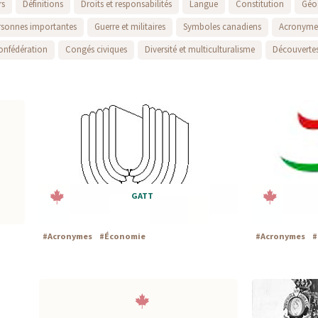
rs
Définitions
Droits et responsabilités
Langue
Constitution
Géo
rsonnes importantes
Guerre et militaires
Symboles canadiens
Acronyme
onfédération
Congés civiques
Diversité et multiculturalisme
Découvertes
GATT
#
Acronymes
#
Économie
#
Acronymes
#