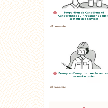
Proportion de Canadiens et
Canadiennes qui travaillent dans 
secteur des services
#
Économie
Exemples d'emplois dans le secteu
manufacturier
#
Économie