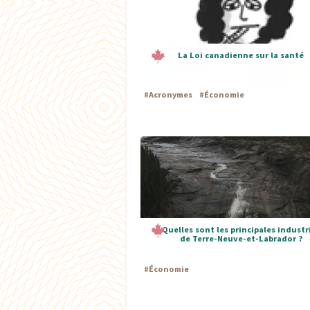
La Loi canadienne sur la santé
#
Acronymes
#
Économie
Quelles sont les principales industr
de Terre-Neuve-et-Labrador ?
#
Économie