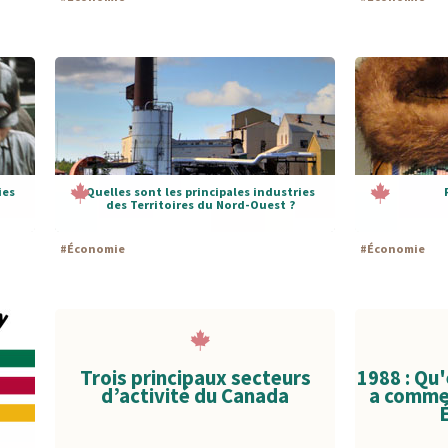
ies
Quelles sont les principales industries
des Territoires du Nord-Ouest ?
#
Économie
#
Économie
Trois principaux secteurs
1988 : Qu
d’activité du Canada
a commen