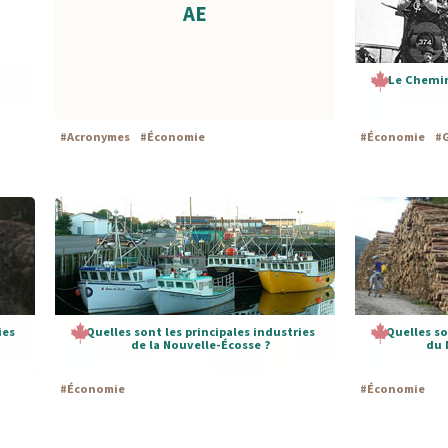
AE
Le Chemin
#
Acronymes
#
Économie
#
Économie
#
ies
Quelles sont les principales industries
Quelles so
de la Nouvelle-Écosse ?
du 
#
Économie
#
Économie