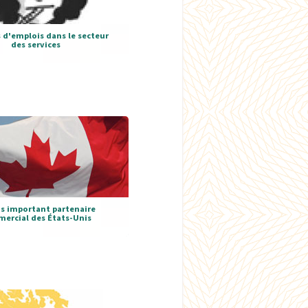
 d'emplois dans le secteur
des services
us important partenaire
ercial des États-Unis