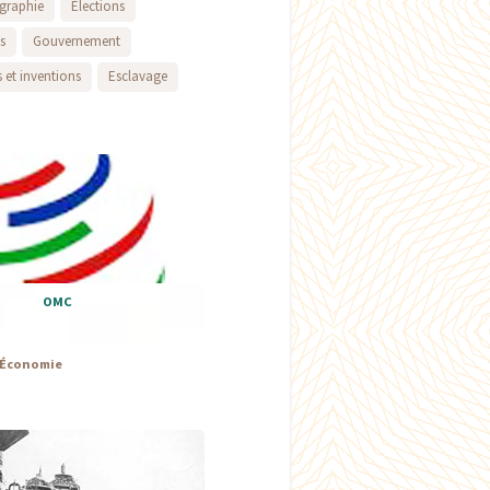
graphie
Élections
s
Gouvernement
 et inventions
Esclavage
OMC
Économie