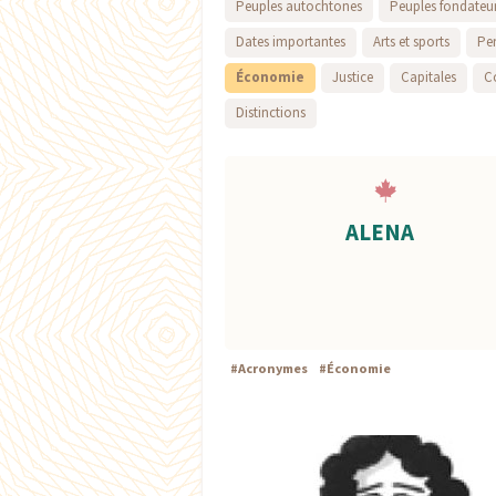
Peuples autochtones
Peuples fondateu
Dates importantes
Arts et sports
Pe
Économie
Justice
Capitales
C
Distinctions
ALENA
#
Acronymes
#
Économie