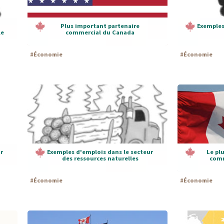
Plus important partenaire
Exemples
le
commercial du Canada
#
Économie
#
Économie
r
Exemples d'emplois dans le secteur
Le pl
des ressources naturelles
comm
#
Économie
#
Économie