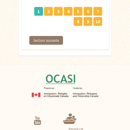
1
2
3
4
5
6
7
8
9
10
Section suivante
Parents et