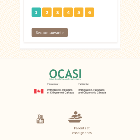
1
2
3
4
5
6
Section suivante
Parents et
enseignants